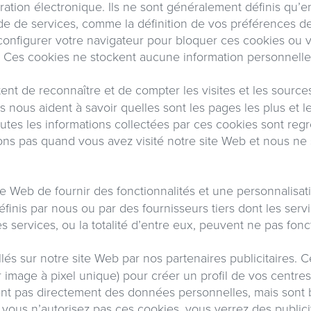
turation électronique. Ils ne sont généralement définis qu
e de services, comme la définition de vos préférences de 
onfigurer votre navigateur pour bloquer ces cookies ou vo
 Ces cookies ne stockent aucune information personnelle i
nt de reconnaître et de compter les visites et les source
ls nous aident à savoir quelles sont les pages les plus et 
Toutes les informations collectées par ces cookies sont r
ons pas quand vous avez visité notre site Web et nous ne
te Web de fournir des fonctionnalités et une personnalisat
éfinis par nous ou par des fournisseurs tiers dont les serv
es services, ou la totalité d’entre eux, peuvent ne pas fon
lés sur notre site Web par nos partenaires publicitaires. C
 image à pixel unique) pour créer un profil de vos centres
ckent pas directement des données personnelles, mais sont b
i vous n’autorisez pas ces cookies, vous verrez des publici